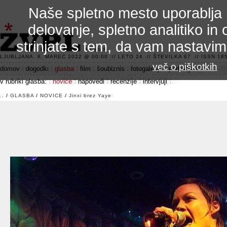
Naše spletno mesto uporablja 
delovanje, spletno analitiko in 
strinjate s tem, da vam nastavi
3.2 alfa R
LJUBLJANA, 8. MAREC 2022 @ 00:00 :// LETO 24 :// ŠTEVILKA 67 :// ISSN 185
več o piškotkih
domov
dogodki
glasba
film
šoubiznis
fotogalerije
področje 42
v rubriki glasba:
novice
napovedi
recenzije
intervjuji
..
/
GLASBA
/
NOVICE
/
Jinxi brez Yaye