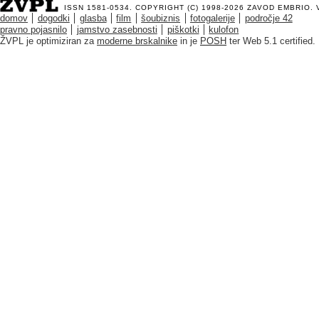
ISSN 1581-0534. COPYRIGHT (C) 1998-2026
ZAVOD EMBRIO
.
domov
dogodki
glasba
film
šoubiznis
fotogalerije
področje 42
pravno pojasnilo
jamstvo zasebnosti
piškotki
kulofon
ŽVPL je optimiziran za
moderne brskalnike
in je
POSH
ter Web 5.1 certified.