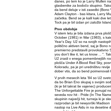
danes, po tem ko je Larry Mullen na 
glasbenike za bodočo skupino. Tako 
da bend deluje v isti zasedbi (Bono 
Adam Clayton - bas kitara, Larry M
začetka. Bend se je kalil kaki dve let
Tock pa je bil izdan pri založbi Isla
Prvo obdobje
V istem letu je bila izdana prva ploš
October (1981) in War (1983), s kate
Year's Day. U2 so na svojih nastopih
politično aktiven bend, saj je Bono n
premierno predstavili provokativno 
you don't like it, let us know ... ". 
U2 zrasli v enega pomembnejših ro
plošča Under A Blood Red Sky, posn
Koloradu, pa je pri uredništvu revije
dober vtis, da so bend poimenovali 
V prvih mesecih leta '84 so U2 sveto
da bo Brian Eno skupaj s svojim s
(ki je bil takrat še vajenec) produce
The Unforgettable Fire je ponujal n
seveda nov hit - Pride (In The Name 
skupinin največji hit, turneja ki je sl
razprodan je bil newyorški Madiso
nastop na Live Aidu in na desetine 