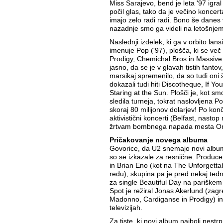
Miss Sarajevo, bend je leta '97 igra
počil glas, tako da je večino koncerta
imajo zelo radi radi. Bono še dane
nazadnje smo ga videli na letošnjem
Naslednji izdelek, ki ga v orbito lans
imenuje Pop ('97), plošča, ki se ve
Prodigy, Chemichal Bros in Massive A
jasno, da se je v glavah tistih fantov
marsikaj spremenilo, da so tudi oni 
dokazali tudi hiti Discotheque, If Y
Staring at the Sun. Plošči je, kot sm
sledila turneja, tokrat naslovljena P
skoraj 80 milijonov dolarjev! Po konča
aktivistični koncerti (Belfast, nast
žrtvam bombnega napada mesta Oma
Pričakovanje novega albuma
Govorice, da U2 snemajo novi album s
so se izkazale za resnične. Produce
in Brian Eno (kot na The Unforgetta
redu), skupina pa je pred nekaj te
za single Beautiful Day na pariškem 
Spot je režiral Jonas Akerlund (zagr
Madonno, Cardiganse in Prodigy) in 
televizijah.
Za tiste, ki novi album najbolj nestr