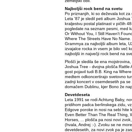
zemeljski obli.
Najboljši rock bend na svetu
Po priznanjih, ki so deževala kot za 
Leta '87 je sledil peti album Joshua
kraljestvu postal platinast v pičlih 4
pogledate na seznam pesmi, med ka
Or Without You, I Still Haven't Foun
Where The Streets Have No Name. Jo
Grammya za najboljši album leta, U2
izvajalce rocka in vsem je bilo več ko
najboljši in največji rock bend na sve
Plošči je sledila še ena mojstrovina,
Joshua Tree - dvojna plošča Rattle 
gost pojavil tudi B.B. King na Whe
medtem odkoncertirajo svetovno tur
zadnji koncert v osemdesetih pa se z
domačem Dublinu, kjer Bono že nap
Devetdeseta
Leta 1991 se rodi Achtung Baby, nov
pridihom padca berlinskega zidu, 
Edgove poroke in nosi na sebi hite 
Even Better Than The Real Thing, 
Horses, ... plošča pa nosi novi zvo
(hvala, Andrej :-). Zvoku se ne more
devetdesetih, za novi zvok pa je zas