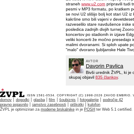
straneh
www.u2.com
pripravili tudi
pesmi v MP3 formatu, po kratkem p
se novi U2 slišijo bolj kot stari U2 
kakršne smo bili vajeni v devetdeset
razveselilo stare navdušence irske
posledica zadnjih divjih turnej Zoo
koncertov po stadionih in izjave Edg
veliki koncerti že močno presedajo in
malimi dvoranami. Si sploh upate pomi
"malo" dvorano ljubljanske Hale Tivo
AVTOR
Davorin Pavlica
Bivši urednik ŽVPL, ki j
skupaj objavil
835 člankov
.
ISSN 1581-0534. COPYRIGHT (C) 1998-2026
ZAVOD EMBRIO
.
domov
dogodki
glasba
film
šoubiznis
fotogalerije
področje 42
pravno pojasnilo
jamstvo zasebnosti
piškotki
kulofon
ŽVPL je optimiziran za
moderne brskalnike
in je
POSH
ter Web 5.1 certified.