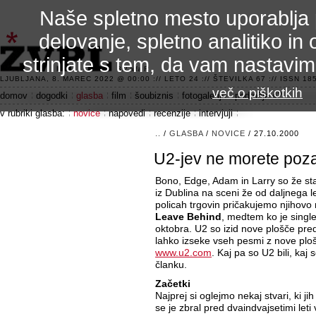
Naše spletno mesto uporablja 
delovanje, spletno analitiko in 
strinjate s tem, da vam nastavi
3.2 alfa R
LJUBLJANA, 8. MAREC 2022 @ 00:00 :// LETO 24 :// ŠTEVILKA 67 :// ISSN 185
več o piškotkih
domov
dogodki
glasba
film
šoubiznis
fotogalerije
področje 42
v rubriki glasba:
novice
napovedi
recenzije
intervjuji
..
/
GLASBA
/
NOVICE
/ 27.10.2000
U2-jev ne morete poza
Bono, Edge, Adam in Larry so že star
iz Dublina na sceni že od daljnega 
policah trgovin pričakujemo njihovo
Leave Behind
, medtem ko je single
oktobra. U2 so izid nove plošče predst
lahko izseke vseh pesmi z nove plošč
www.u2.com
. Kaj pa so U2 bili, kaj
članku.
Začetki
Najprej si oglejmo nekaj stvari, ki j
se je zbral pred dvaindvajsetimi leti 