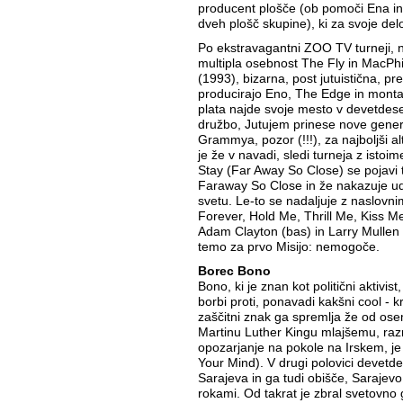
producent plošče (ob pomoči Ena in 
dveh plošč skupine), ki za svoje d
Po ekstravagantni ZOO TV turneji, n
multipla osebnost The Fly in MacPhi
(1993), bizarna, post jutuistična, pr
producirajo Eno, The Edge in monta
plata najde svoje mesto v devetdese
družbo, Jutujem prinese nove genera
Grammya, pozor (!!!), za najboljši alt
je že v navadi, sledi turneja z istoi
Stay (Far Away So Close) se pojavi
Faraway So Close in že nakazuje ud
svetu. Le-to se nadaljuje z naslovn
Forever, Hold Me, Thrill Me, Kiss Me,
Adam Clayton (bas) in Larry Mullen
temo za prvo Misijo: nemogoče.
Borec Bono
Bono, ki je znan kot politični aktivis
borbi proti, ponavadi kakšni cool - kr
zaščitni znak ga spremlja že od os
Martinu Luther Kingu mlajšemu, razni
opozarjanje na pokole na Irskem, je
Your Mind). V drugi polovici devetd
Sarajeva in ga tudi obišče, Sarajevo
rokami. Od takrat je zbral svetovno 