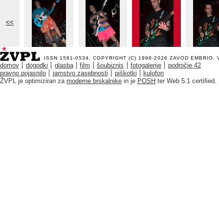
<<
ISSN 1581-0534. COPYRIGHT (C) 1998-2026
ZAVOD EMBRIO
.
domov
dogodki
glasba
film
šoubiznis
fotogalerije
področje 42
pravno pojasnilo
jamstvo zasebnosti
piškotki
kulofon
ŽVPL je optimiziran za
moderne brskalnike
in je
POSH
ter Web 5.1 certified.