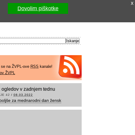
x
Dovolim piškotke
e se na ŽVPL-ove
RSS
kanale!
kov ŽVPL
 ogledov v zadnjem tednu
JE 42
/
08.03.2022
boljše za mednarodni dan žensk