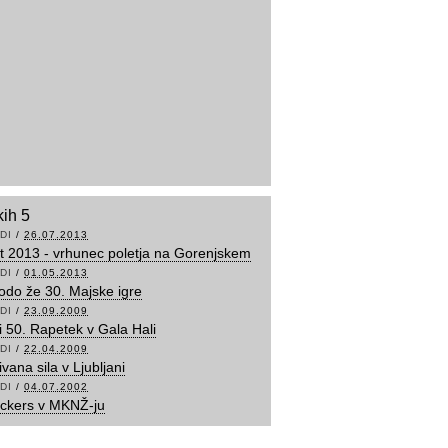
kih 5
DI
/
26.07.2013
t 2013 - vrhunec poletja na Gorenjskem
DI
/
01.05.2013
odo že 30. Majske igre
DI
/
23.09.2009
ni 50. Rapetek v Gala Hali
DI
/
22.04.2009
vana sila v Ljubljani
DI
/
04.07.2002
ckers v MKNŽ-ju