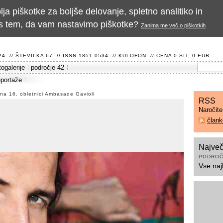
a piškotke za boljše delovanje, spletno analitiko in
te s tem, da vam nastavimo piškotke?
Zanima me več o piškotkih
 :// ŠTEVILKA 67 :// ISSN 1851 0534 ://
KULOFON
:// CENA 0 SIT, 0 EUR
togalerije
področje 42
eportaže
na 16. obletnici Ambasade Gavioli
RSS
Naročit
član
Največ
PODROČ
Vse naj