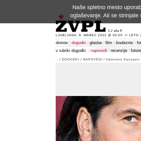
Naše spletno mesto uporablj
oglaševanje. Ali se strinja
3.2 alfa R
LJUBLJANA, 8. MAREC 2022 @ 00:00 :// LETO 24
domov
dogodki
glasba
film
šoubiznis
fo
v rubriki dogodki:
napovedi
recenzije
fotor
..
/
DOGODKI
/
NAPOVEDI
/
Valentino Kanzyani 