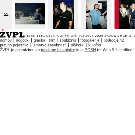
<<
ISSN 1581-0534. COPYRIGHT (C) 1998-2026
ZAVOD EMBRIO
.
domov
dogodki
glasba
film
šoubiznis
fotogalerije
področje 42
pravno pojasnilo
jamstvo zasebnosti
piškotki
kulofon
ŽVPL je optimiziran za
moderne brskalnike
in je
POSH
ter Web 5.1 certified.