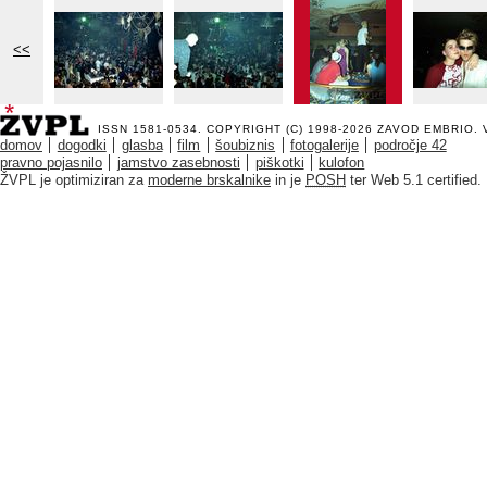
<<
ISSN 1581-0534. COPYRIGHT (C) 1998-2026
ZAVOD EMBRIO
.
domov
dogodki
glasba
film
šoubiznis
fotogalerije
področje 42
pravno pojasnilo
jamstvo zasebnosti
piškotki
kulofon
ŽVPL je optimiziran za
moderne brskalnike
in je
POSH
ter Web 5.1 certified.