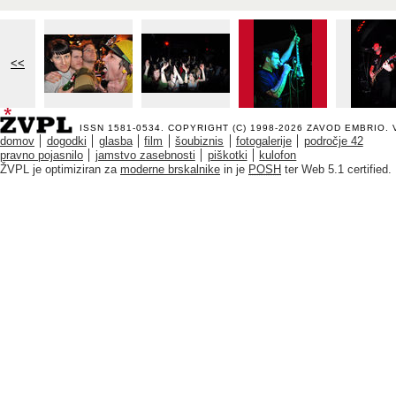
<<
ISSN 1581-0534. COPYRIGHT (C) 1998-2026
ZAVOD EMBRIO
.
domov
dogodki
glasba
film
šoubiznis
fotogalerije
področje 42
pravno pojasnilo
jamstvo zasebnosti
piškotki
kulofon
ŽVPL je optimiziran za
moderne brskalnike
in je
POSH
ter Web 5.1 certified.