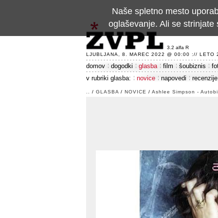
Naše spletno mesto uporablj
oglaševanje. Ali se strinja
3.2 alfa R
LJUBLJANA, 8. MAREC 2022 @ 00:00 :// LETO 24
domov
dogodki
glasba
film
šoubiznis
fo
v rubriki glasba:
novice
napovedi
recenzije
..
/
GLASBA
/
NOVICE
/
Ashlee Simpson - Autob