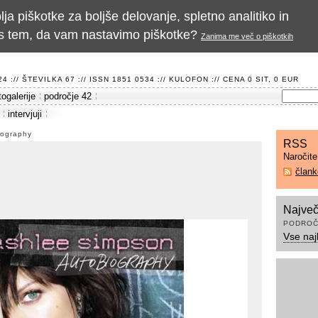
a piškotke za boljše delovanje, spletno analitiko in
te s tem, da vam nastavimo piškotke?
Zanima me več o piškotkih
 :// ŠTEVILKA 67 :// ISSN 1851 0534 ://
KULOFON
:// CENA 0 SIT, 0 EUR
togalerije
področje 42
intervjuji
iography
RSS
Naročit
član
Največ
PODROČ
Vse naj