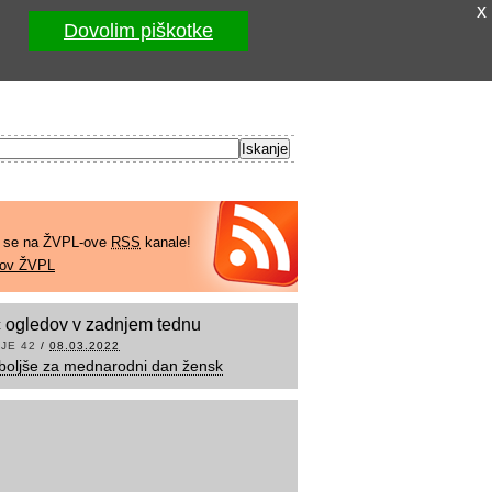
x
Dovolim piškotke
e se na ŽVPL-ove
RSS
kanale!
kov ŽVPL
 ogledov v zadnjem tednu
JE 42
/
08.03.2022
boljše za mednarodni dan žensk