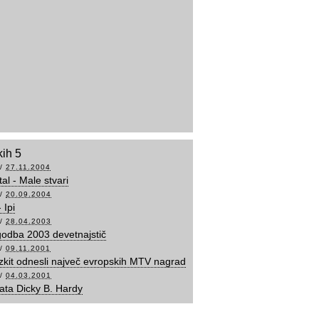
kih 5
/
27.11.2004
al - Male stvari
/
20.09.2004
 Ipi
/
28.04.2003
odba 2003 devetnajstič
/
09.11.2001
zkit odnesli največ evropskih MTV nagrad
/
04.03.2001
ata Dicky B. Hardy