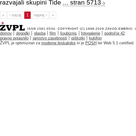
razvajali skupini Tide
... stran 5713
«
‹ nazaj
1
naprej ›
»
ISSN 1581-0534. COPYRIGHT (C) 1998-2026
ZAVOD EMBRIO
.
domov
dogodki
glasba
film
šoubiznis
fotogalerije
področje 42
pravno pojasnilo
jamstvo zasebnosti
piškotki
kulofon
ŽVPL je optimiziran za
moderne brskalnike
in je
POSH
ter Web 5.1 certified.