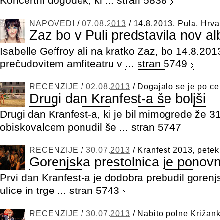
Koncertni dogodek, ki
... stran 5838
NAPOVEDI
/
07.08.2013
/
14.8.2013, Pula, Hrv
Zaz bo v Puli predstavila nov a
Isabelle Geffroy ali na kratko Zaz, bo 14.8.201
prečudovitem amfiteatru v
... stran 5749
RECENZIJE
/
02.08.2013
/
Dogajalo se je po c
Drugi dan Kranfest-a še boljši
Drugi dan Kranfest-a, ki je bil mimogrede že 31.
obiskovalcem ponudil še
... stran 5747
RECENZIJE
/
30.07.2013
/
Kranfest 2013, petek
Gorenjska prestolnica je ponovn
Prvi dan Kranfest-a je dodobra prebudil gorenjs
ulice in trge
... stran 5743
RECENZIJE
/
30.07.2013
/
Nabito polne Križan