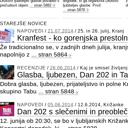
Društvo ljubiteljev glasbe povabilo v
dogodek, ki ga organizira Društvo
z
prečudovit objem
... stran 5882
ljubiteljev glasbe. Prvič
d
... stran 5878
STAREJŠE NOVICE
NAPOVEDI
/
21.07.2014
/
25. in 26. julij, Kranj
Kranfest - ko gorenjska prestoln
Že tradicionalno se, v zadnjih dneh julija, kranjs
napolnijo z
... stran 5864
RECENZIJE
/
26.06.2014
/
Kaj je smisel življen
Glasba, ljubezen, Dan 202 in T
Dobra glasba, ljubezen, prijateljstvo in polne K
skupino Tabu
... stran 5848
NAPOVEDI
/
05.06.2014
/
12.6.2014, Križanke
Dan 202 s slečenimi in preobleč
12. junija ob 20:30, se bo v ljubljanskih Križa