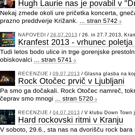
Hugh Laurie nas je povabil v "
Nekaj zmede okoli ure pričetka koncerta, gneča
prazno preddverje Križank.
... stran 5742
NAPOVEDI
/
26.07.2013
/
26. in 27.7.2013, Kran
Kranfest 2013 - vrhunec poletj
Tudi letos bodo ulice in trge gorenjske prestolni
obiskovalci
... stran 5741
RECENZIJE
/
09.07.2013
/
Glasna glasba na ko
Rock Otočec prvič v Ljubljani
Pa smo ga dočakali. Rock Otočec namreč, tokrat
čeprav smo mnogi
... stran 5720
RECENZIJE
/
04.07.2013
/
V klubu Down Town j
Hard rockovski ritmi v Kranju
V soboto, 29.6., sta nas na dvorišču rock bar