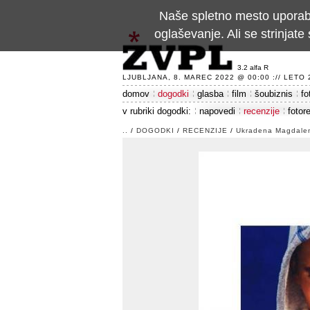
Naše spletno mesto uporablj
oglaševanje. Ali se strinja
3.2 alfa R
LJUBLJANA, 8. MAREC 2022 @ 00:00 :// LETO 24
domov
dogodki
glasba
film
šoubiznis
fo
v rubriki dogodki:
napovedi
recenzije
fotor
..
/
DOGODKI
/
RECENZIJE
/
Ukradena Magdale