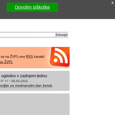
x
Dovolim piškotke
e se na ŽVPL-ove
RSS
kanale!
kov ŽVPL
 ogledov v zadnjem tednu
JE 42
/
08.03.2022
boljše za mednarodni dan žensk