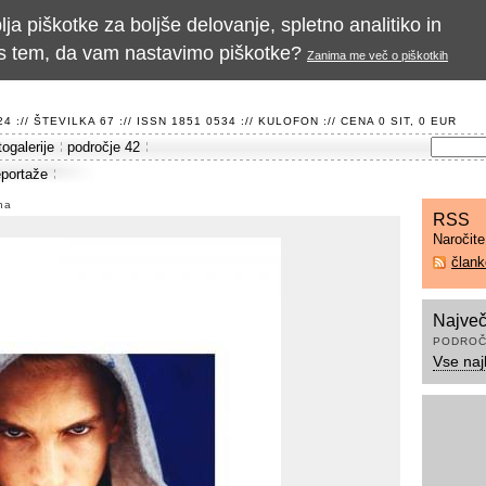
a piškotke za boljše delovanje, spletno analitiko in
te s tem, da vam nastavimo piškotke?
Zanima me več o piškotkih
 :// ŠTEVILKA 67 :// ISSN 1851 0534 ://
KULOFON
:// CENA 0 SIT, 0 EUR
togalerije
področje 42
eportaže
na
RSS
Naročit
član
Največ
PODROČ
Vse naj