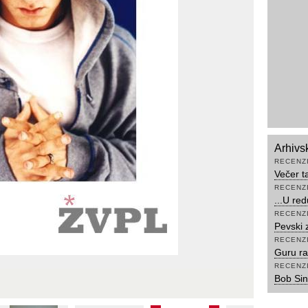
Arhivs
RECENZ
Večer t
RECENZ
...U re
RECENZ
Pevski 
RECENZ
Guru ra
RECENZ
Bob Sin