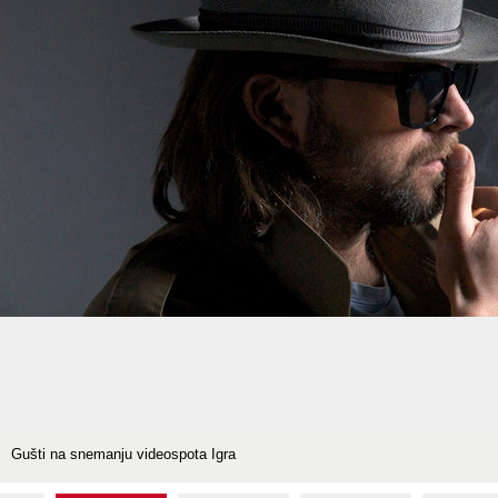
Gušti na snemanju videospota Igra