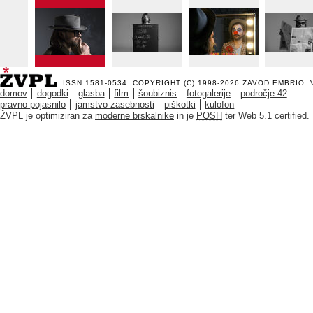
ISSN 1581-0534. COPYRIGHT (C) 1998-2026
ZAVOD EMBRIO
.
domov
dogodki
glasba
film
šoubiznis
fotogalerije
področje 42
pravno pojasnilo
jamstvo zasebnosti
piškotki
kulofon
ŽVPL je optimiziran za
moderne brskalnike
in je
POSH
ter Web 5.1 certified.