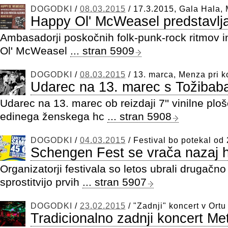
DOGODKI
/
08.03.2015
/
17.3.2015, Gala Hala,
Happy Ol' McWeasel predstavlj
Ambasadorji poskočnih folk-punk-rock ritmov i
Ol' McWeasel
... stran 5909
DOGODKI
/
08.03.2015
/
13. marca, Menza pri ko
Udarec na 13. marec s Tožibab
Udarec na 13. marec ob reizdaji 7'' vinilne pl
edinega ženskega hc
... stran 5908
DOGODKI
/
04.03.2015
/
Festival bo potekal od 
Schengen Fest se vrača nazaj 
Organizatorji festivala so letos ubrali drugačno 
sprostitvijo prvih
... stran 5907
DOGODKI
/
23.02.2015
/
"Zadnji" koncert v Ortu
Tradicionalno zadnji koncert Met