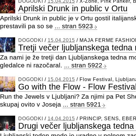
DOGODKI
/
15.04.2015
/
X-Zone, Pink Panker, 
Aprilski Drunk in public v Ortu
Aprilski Drunk in public je v Ortu gostil italija
prestavili pa so se
... stran 5923
DOGODKI
/
15.04.2015
/
MAJA FERME FASHION,
Tretji večer ljubljanskega tedn
Za nami je že tretji dan Ljubljanskega tedna mo
gledalce ni razočaral.
... stran 5922
DOGODKI
/
15.04.2015
/
Flow Festival, Ljubljan
Go with the Flow - Flow Festival
Run the Jewels v Ljubljani? Za njimi pa Pet S
skupaj ovito v Joseja
... stran 5921
DOGODKI
/
14.04.2015
/
PRINCIP, SENS, EBER 
Drugi večer ljubljanskega tedn
Ljubljanski teden mode je uradno v polnem z