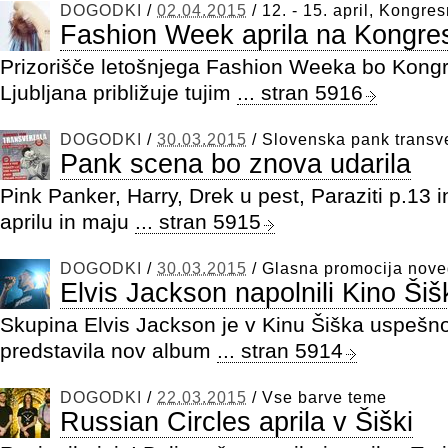
DOGODKI
/
02.04.2015
/
12. - 15. april, Kongres
Fashion Week aprila na Kongre
Prizorišče letošnjega Fashion Weeka bo Kongre
Ljubljana približuje tujim
... stran 5916
DOGODKI
/
30.03.2015
/
Slovenska pank transv
Pank scena bo znova udarila
Pink Panker, Harry, Drek u pest, Paraziti p.13
aprilu in maju
... stran 5915
DOGODKI
/
30.03.2015
/
Glasna promocija nov
Elvis Jackson napolnili Kino Šiš
Skupina Elvis Jackson je v Kinu Šiška uspešn
predstavila nov album
... stran 5914
DOGODKI
/
22.03.2015
/
Vse barve teme
Russian Circles aprila v Šiški