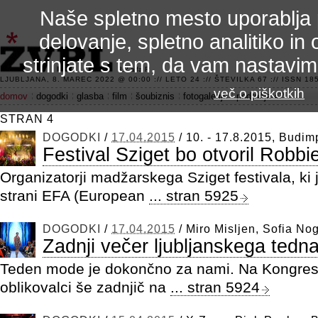
Naše spletno mesto uporablja 
delovanje, spletno analitiko in 
strinjate s tem, da vam nastavi
3.2 alfa R
LJUBLJANA, 8. MAREC 2022 @ 00:00 :// LETO 24 :// ŠTEVILKA 67 :// ISSN 185
več o piškotkih
domov
dogodki
glasba
film
šoubiznis
fotogalerije
področje 42
STRAN 4
DOGODKI
/
17.04.2015
/
10. - 17.8.2015, Budim
Festival Sziget bo otvoril Robbi
Organizatorji madžarskega Sziget festivala, ki 
strani EFA (European
... stran 5925
DOGODKI
/
17.04.2015
/
Miro Misljen, Sofia Nog
Zadnji večer ljubljanskega ted
Teden mode je dokončno za nami. Na Kongresn
oblikovalci še zadnjič na
... stran 5924