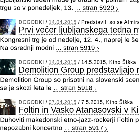
trgu so v ponedeljek, 13.
... stran 5920
DOGODKI
/
14.04.2015
/
Predstavili so se Almi
Prvi večer ljubljanskega tedna 
Kongresni trg je od nedelje, 12. 4., naprej le
Na osrednji modni
... stran 5919
DOGODKI
/
14.04.2015
/
14.5.2015, Kino Šiška
Demolition Group predstavljajo
Demolition Group so prisotni na slovenski scen
se je skozi leta le
... stran 5918
DOGODKI
/
07.04.2015
/
7.5.2015, Kino Šiška
Foltin in Vasko Atanasovski v K
Duhoviti makedonski etno-jazz-rockerji Foltin p
nepozabni koncertno
... stran 5917