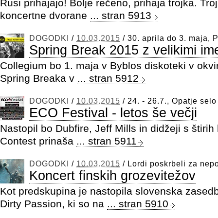
Rusi prihajajo! Bolje rečeno, prihaja trojka. Tro
koncertne dvorane
... stran 5913
DOGODKI
/
10.03.2015
/
30. aprila do 3. maja, 
Spring Break 2015 z velikimi im
Collegium bo 1. maja v Byblos diskoteki v okvi
Spring Breaka v
... stran 5912
DOGODKI
/
10.03.2015
/
24. - 26.7., Opatje selo
ECO Festival - letos še večji
Nastopil bo Dubfire, Jeff Mills in didžeji s štiri
Contest prinaša
... stran 5911
DOGODKI
/
10.03.2015
/
Lordi poskrbeli za ne
Koncert finskih grozevitežov
Kot predskupina je nastopila slovenska zased
Dirty Passion, ki so na
... stran 5910