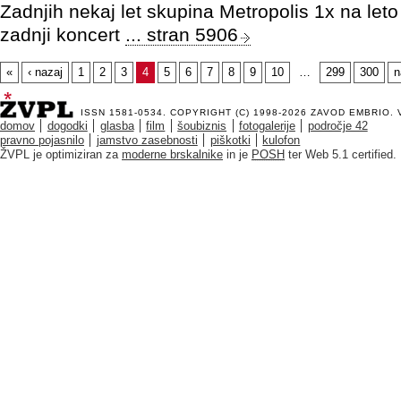
Zadnjih nekaj let skupina Metropolis 1x na leto 
zadnji koncert
... stran 5906
«
‹ nazaj
1
2
3
4
5
6
7
8
9
10
…
299
300
n
ISSN 1581-0534. COPYRIGHT (C) 1998-2026
ZAVOD EMBRIO
.
domov
dogodki
glasba
film
šoubiznis
fotogalerije
področje 42
pravno pojasnilo
jamstvo zasebnosti
piškotki
kulofon
ŽVPL je optimiziran za
moderne brskalnike
in je
POSH
ter Web 5.1 certified.