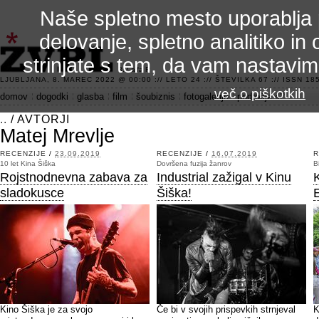
Naše spletno mesto uporablja 
delovanje, spletno analitiko in 
strinjate s tem, da vam nastavi
3.2 alfa R
LJUBLJANA, 8. MAREC 2022 @ 00:00 :// LETO 24 :// ŠTEVILKA 67 :// ISSN 185
več o piškotkih
domov
dogodki
glasba
film
šoubiznis
fotogalerije
področje 42
..
/
AVTORJI
Matej Mrevlje
RECENZIJE
/
23.09.2019
RECENZIJE
/
16.07.2019
R
10 let Kina Šiška
Dovršena fuzija žanrov
B
Rojstnodnevna zabava za
Industrial zažigal v Kinu
sladokusce
Šiška!
Kino Šiška je za svojo
Če bi v svojih prispevkih strnjeval
K