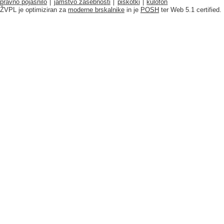
pravno pojasnilo
jamstvo zasebnosti
piškotki
kulofon
ŽVPL je optimiziran za
moderne brskalnike
in je
POSH
ter Web 5.1 certified.