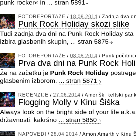
punk-rocker« in
... stran 5891
FOTOREPORTAŽE
/
18.08.2014
/
Zadnja dva d
Punk Rock Holiday skozi slike
Tudi zadnja dva dni na Punk Rock Holiday sta 
izbira glasbenih skupin,
... stran 5875
FOTOREPORTAŽE
/
08.08.2014
/
Punk počitnic
Prva dva dni na Punk Rock Hol
Že na začetku je
Punk Rock Holiday
postrege
glasbenim izborom.
... stran 5871
RECENZIJE
/
27.06.2014
/
Ameriški keltski pank
Flogging Molly v Kinu Šiška
Always look on the bright side of your life a.k.
državnosti, kakršno
... stran 5850
NAPOVEDI
/
28.04.2014
/
Amon Amarth v Kinu 