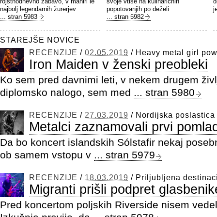
rojstnodnevno zabavo, v maniri le
svoje vtise na kulinaričnih
d
najbolj legendarnih žurerjev
popotovanjih po deželi
j
... stran 5983
... stran 5982
STAREJŠE NOVICE
RECENZIJE
/
02.05.2019
/
Heavy metal girl pow
Iron Maiden v ženski preobleki
Ko sem pred davnimi leti, v nekem drugem življ
diplomsko nalogo, sem med
... stran 5980
RECENZIJE
/
27.03.2019
/
Nordijska poslastica
Metalci zaznamovali prvi pomlad
Da bo koncert islandskih Sólstafir nekaj posebne
ob samem vstopu v
... stran 5979
RECENZIJE
/
18.03.2019
/
Priljubljena destinaci
Migranti prišli podpret glasbenik
Pred koncertom poljskih Riverside nisem vedel,