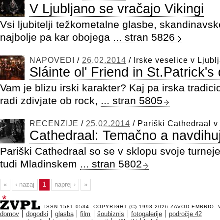
V Ljubljano se vračajo Vikingi
Vsi ljubitelji težkometalne glasbe, skandinavsk
najbolje pa kar obojega
... stran 5826
NAPOVEDI
/
26.02.2014
/
Irske veselice v Ljublj
Sláinte ol' Friend in St.Patrick's
Vam je blizu irski karakter? Kaj pa irska tradi
radi zdivjate ob rock,
... stran 5805
RECENZIJE
/
25.02.2014
/
Pariški Cathedraal v
Cathedraal: Temačno a navdihu
Pariški Cathedraal so se v sklopu svoje turneje 
tudi Mladinskem
... stran 5802
«
‹ nazaj
1
naprej ›
»
ISSN 1581-0534. COPYRIGHT (C) 1998-2026
ZAVOD EMBRIO
.
domov
dogodki
glasba
film
šoubiznis
fotogalerije
področje 42