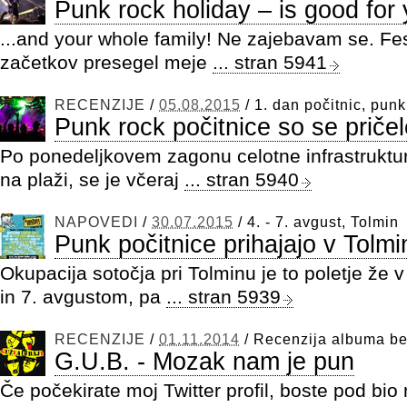
Punk rock holiday – is good for 
...and your whole family! Ne zajebavam se. Fest
začetkov presegel meje
... stran 5941
RECENZIJE
/
05.08.2015
/
1. dan počitnic, punk
Punk rock počitnice so se pričel
Po ponedeljkovem zagonu celotne infrastruktu
na plaži, se je včeraj
... stran 5940
NAPOVEDI
/
30.07.2015
/
4. - 7. avgust, Tolmin
Punk počitnice prihajajo v Tolmi
Okupacija sotočja pri Tolminu je to poletje že 
in 7. avgustom, pa
... stran 5939
RECENZIJE
/
01.11.2014
/
Recenzija albuma b
G.U.B. - Mozak nam je pun
Če počekirate moj Twitter profil, boste pod bio 