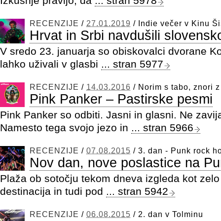
Izkušnje pravijo, da
... stran 5978
RECENZIJE
/
27.01.2019
/
Indie večer v Kinu Š
Hrvat in Srbi navdušili slovensk
V sredo 23. januarja so obiskovalci dvorane 
lahko uživali v glasbi
... stran 5977
RECENZIJE
/
14.03.2016
/
Norim s tabo, znori z
Pink Panker – Pastirske pesmi
Pink Panker so odbiti. Jasni in glasni. Ne zavij
Namesto tega svojo jezo in
... stran 5966
RECENZIJE
/
07.08.2015
/
3. dan - Punk rock h
Nov dan, nove poslastice na Pu
Plaža ob sotočju tekom dneva izgleda kot zel
destinacija in tudi pod
... stran 5942
RECENZIJE
/
06.08.2015
/
2. dan v Tolminu