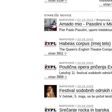
... stran 5159
monodra
... stran
STAREJŠE NOVICE
NAPOVEDI
/
07.10.2010
/
Eksplozija 
Amado mio - Pasolini v Ml
Pier Paolo Pasolini, uporni intelekt
NAPOVEDI
/
03.05.2005
Habeas corpus (Imej telo)
The Queen's English Theatre Compan
... stran 3911
NAPOVEDI
/
02.05.2005
Poulična opera pričenja E
Letošnji 11. festival sodobnih odrsk
... stran 3908
NAPOVEDI
/
29.04.2005
Festival sodobnih odrskih
V četrtek, 5. maja, se bo pričel let
NAPOVEDI
/
25.04.2005
Srečanje rocka in baroka