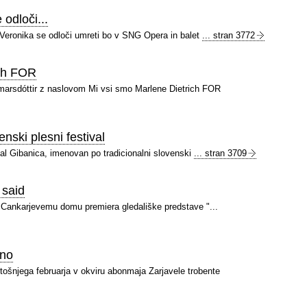
odloči...
Veronika se odloči umreti bo v SNG Opera in balet
... stran 3772
ich FOR
marsdóttir z naslovom Mi vsi smo Marlene Dietrich FOR
nski plesni festival
ival Gibanica, imenovan po tradicionalni slovenski
... stran 3709
 said
 v Cankarjevemu domu premiera gledališke predstave "...
bno
šnjega februarja v okviru abonmaja Zarjavele trobente