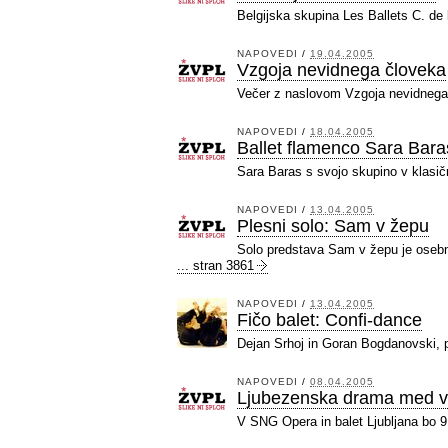
Belgijska skupina Les Ballets C. de 
NAPOVEDI
/
19.04.2005
Vzgoja nevidnega človeka
Večer z naslovom Vzgoja nevidnega č
NAPOVEDI
/
18.04.2005
Ballet flamenco Sara Bara
Sara Baras s svojo skupino v klasičn
NAPOVEDI
/
13.04.2005
Plesni solo: Sam v žepu
Solo predstava Sam v žepu je osebn
... stran 3861
NAPOVEDI
/
13.04.2005
Fičo balet: Confi-dance
Dejan Srhoj in Goran Bogdanovski, pl
NAPOVEDI
/
08.04.2005
Ljubezenska drama med vih
V SNG Opera in balet Ljubljana bo 9