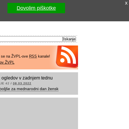
x
Dovolim piškotke
e se na ŽVPL-ove
RSS
kanale!
kov ŽVPL
 ogledov v zadnjem tednu
JE 42
/
08.03.2022
boljše za mednarodni dan žensk