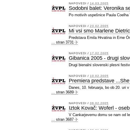
NAPOVEDI
/
14.03.2005
Sodobni balet: Veronika se 
Po motivih uspešnice Paula Coelha 
NAPOVEDI
/
23.02.2005
Mi vsi smo Marlene Dietr
Predstava Emila Hrvatina in Erne Ó
... stran 3731
NAPOVEDI
/
17.02.2005
Gibanica 2005 - drugi slove
Drugi bienalni slovenski plesni fest
NAPOVEDI
/
10.02.2005
Premiera predstave ...She
Danes, 10. februarja, bo ob 20. uri
... stran 3689
NAPOVEDI
/
08.02.2005
Iztok Kovač: Woferl - ose
V Cankarjevemu domu se nam od leto
... stran 3687