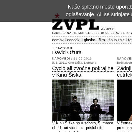
Naše spletno mesto uporablj
oglaševanje. Ali se strinja
3.2 alfa R
LJUBLJANA, 8. MAREC 2022 @ 00:00 :// LETO 24
domov
dogodki
glasba
film
šoubiznis
fo
..
/
AVTORJI
David Ožura
NAPOVEDI
/
11.02.2011
NAPOVE
5. 3. 2011, Kino Šiška, Ljubljana
Božji akrob
Cyclo ali zvočne pokrajine
Zadnji
v Kinu Šiška
četrte
V Kinu Šiška bo v soboto, 5. marca
V četrtek
ob 21. uri videti oz. prisluhniti
prostori