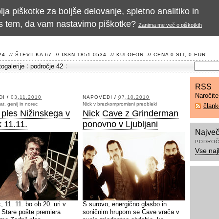
a piškotke za boljše delovanje, spletno analitiko in
te s tem, da vam nastavimo piškotke?
Zanima me več o piškotkih
 :// ŠTEVILKA 67 :// ISSN 1851 0534 ://
KULOFON
:// CENA 0 SIT, 0 EUR
togalerije
področje 42
RSS
Naročit
DI
/
03.11.2010
NAPOVEDI
/
07.10.2010
at, genij in norec
Nick v brezkompromisni preobleki
član
 ples Nižinskega v
Nick Cave z Grinderman
k 11.11.
ponovno v Ljubljani
Največ
PODROČ
Vse naj
, 11. 11. bo ob 20. uri v
S surovo, energično glasbo in
h Stare pošte premiera
soničnim hrupom se Cave vrača v