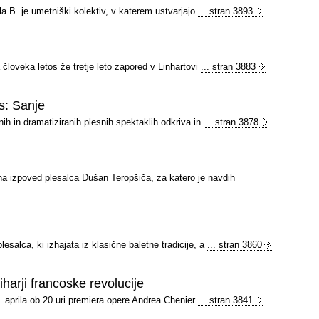
la B. je umetniški kolektiv, v katerem ustvarjajo
... stran 3893
loveka letos že tretje leto zapored v Linhartovi
... stran 3883
s: Sanje
ih in dramatiziranih plesnih spektaklih odkriva in
... stran 3878
a izpoved plesalca Dušan Teropšiča, za katero je navdih
esalca, ki izhajata iz klasične baletne tradicije, a
... stran 3860
arji francoske revolucije
. aprila ob 20.uri premiera opere Andrea Chenier
... stran 3841