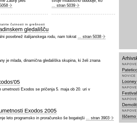
me Zadnji ples
svoje mladostno obdobje, ko
 5058
... stran 5039
zatrte čutnosti in grešnosti
adinskem gledališču
ualni posebnež italijanskega rodu, nam tokrat
... stran 5038
Arhivs
y je mlada, dinamična gledališka skupina, ki želi znana
NAPOVE
Patetic
NOVICE
xodos'05
Looney 
NAPOVE
ih umetnosti Exodos se pričenja 5. maja ob 20. uri v
Festiva
NAPOVE
Demolit
 umetnosti Exodos 2005
NAPOVE
Iščemo 
ošnje leto programsko in proračunsko še bogatejši
... stran 3903